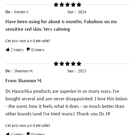
De :
Kerstin V.
Sur :
2024
Have been using for about 6 months. Fabulous on my
sensitive red skin. Very calming
Cet avis vous a-t-il été utile?
2
Vote/s
0
Vote/s
De :
Shannon M.
Sur :
2023
From Shannon M.
Dr. Hauschka products are superior in so many ways. I've
bought several and am never disappointed. I love this lotion
- the scent, how it feels, what it does - so much better than
other brands (and I've tried many). Thank you Dr. H!
Cet avis vous a-t-il été utile?
1
Vote/s
0
Vote/s