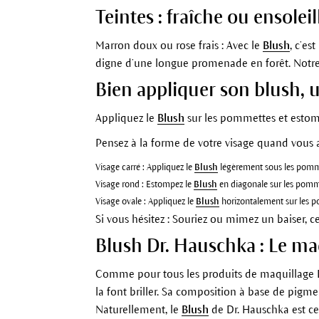
Teintes : fraîche ou ensoleil
Marron doux ou rose frais : Avec le
Blush
, c’es
digne d’une longue promenade en forêt. Notr
Bien appliquer son blush, u
Appliquez le
Blush
sur les pommettes et estom
Pensez à la forme de votre visage quand vous 
Visage carré : Appliquez le
Blush
légèrement sous les pommet
Visage rond : Estompez le
Blush
en diagonale sur les pommet
Visage ovale : Appliquez le
Blush
horizontalement sur les po
Si vous hésitez : Souriez ou mimez un baiser, c
Blush Dr. Hauschka : Le maq
Comme pour tous les produits de maquillage 
la font briller. Sa composition à base de pigmen
Naturellement, le
Blush
de Dr. Hauschka est ce