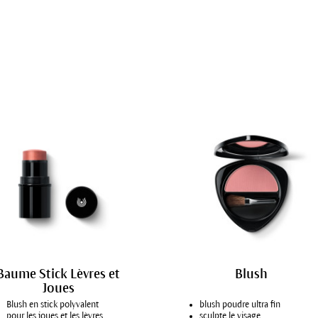
Baume Stick Lèvres et
Blush
Joues
Blush en stick polyvalent
blush poudre ultra fin
pour les joues et les lèvres
sculpte le visage