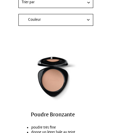
Couleur
Poudre Bronzante
poudre très fine
donne un léger hâle au teint