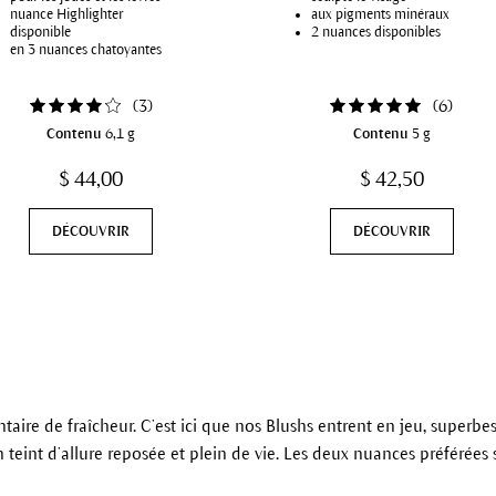
nuance Highlighter
aux pigments minéraux
disponible
2 nuances disponibles
en 3 nuances chatoyantes
(
3
)
(
6
)
Contenu
6,1 g
Contenu
5 g
$ 44,00
$ 42,50
DÉCOUVRIR
DÉCOUVRIR
aire de fraîcheur. C’est ici que nos Blushs entrent en jeu, superbes
teint d’allure reposée et plein de vie. Les deux nuances préférées 