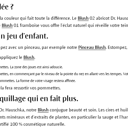
lée ?
t la couleur qui fait toute la différence. Le
Blush
02 abricot Dr. Haus
e
Blush
01 framboise vous offre l’éclat naturel qui réveille votre te
n jeu d’enfant.
pez avec un pinceau, par exemple notre
Pinceau Blush
. Estompez, 
appliquez le
Blush
.
tes. La zone des joues est ainsi adoucie.
tes, en commençant par le niveau de la pointe du nez en allant vers les tempes. Votre 
mmettes. La forme de votre visage restera affinée.
ela fera ressortir vos pommettes.
uillage qui en fait plus.
Dr. Hauschka, notre
Blush
conjugue beauté et soin. Les cires et hui
ts minéraux et d’extraits de plantes, en particulier la sauge et l’h
rtifié 100 % cosmétique naturelle.