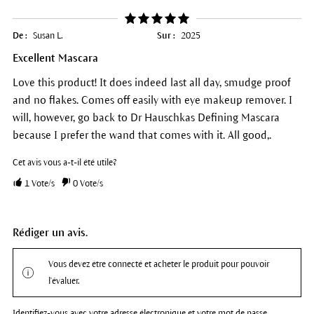
De :
Susan L.
Sur :
2025
Excellent Mascara
Love this product! It does indeed last all day, smudge proof
and no flakes. Comes off easily with eye makeup remover. I
will, however, go back to Dr Hauschkas Defining Mascara
because I prefer the wand that comes with it. All good,.
Cet avis vous a-t-il été utile?
1
Vote/s
0
Vote/s
Rédiger un avis.
Vous devez être connecté et acheter le produit pour pouvoir
l'évaluer.
Identifiez-vous avec votre adresse électronique et votre mot de passe