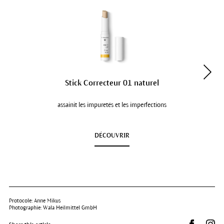
Stick Correcteur 01 naturel
assainit les impuretés et les imperfections
DÉCOUVRIR
Protocole: Anne Mikus
Photographie: Wala Heilmittel GmbH
Partager s
Dr.