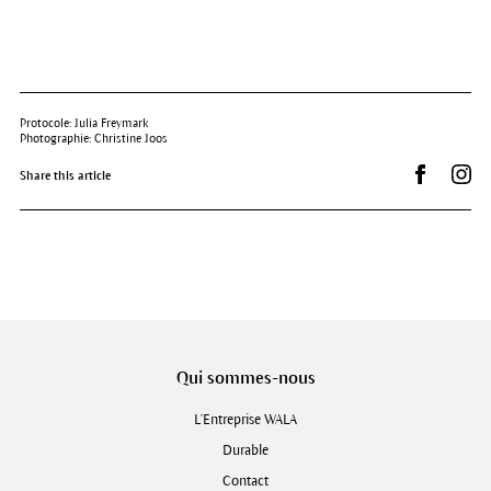
Protocole: Julia Freymark
Photographie: Christine Joos
Partager s
Dr.
Share this article
Qui sommes-nous
L'Entreprise WALA
Durable
Contact