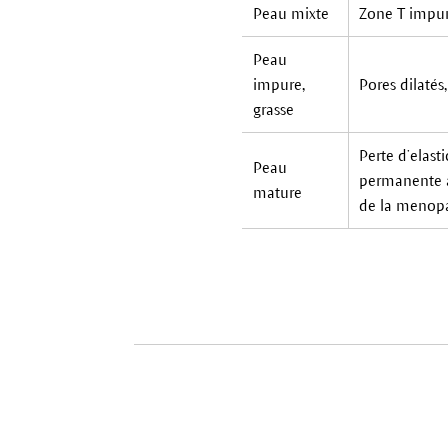
Peau mixte
Zone T impure
Peau
impure,
Pores dilatés
grasse
Perte d’elast
Peau
permanente a
mature
de la menop