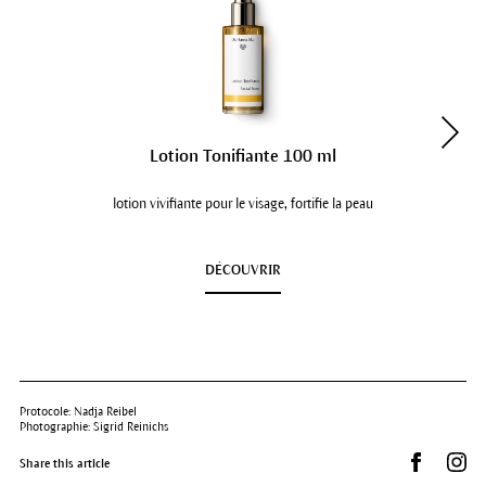
Lotion Tonifiante 100 ml
lotion vivifiante pour le visage, fortifie la peau
DÉCOUVRIR
Protocole: Nadja Reibel
Photographie: Sigrid Reinichs
Partager s
Dr.
Share this article