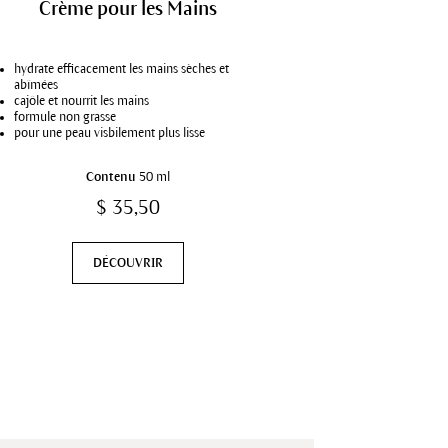
Crème pour les Mains
Applicate
Ong
hydrate efficacement les mains sèches et
huile de soin in
abîmées
applicateur pra
cajôle et nourrit les mains
pour des ongles
formule non grasse
soigne les cutic
pour une peau visbilement plus lisse
Contenu
50 ml
$ 35,50
DÉCOUVRIR