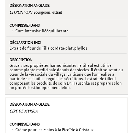
CITRON VERT
Bourgeons, extrait
Cure Intensive Rééquilibrante
Extrait de fleur de Tilia cordata/platyphyllos
Grâce à ses propriétés harmonisantes, le tilleul est utilisé
comme plante médicinale depuis des siècles. Il était souvent au
cœur de la vie sociale du village. La tisane que l'on réalise à
partir de ses feuilles régule les sécrétions. L'extrait de tilleul
composant les produits de soin Dr. Hauschka est préparé selon
un procédé rythmique bien défini.
CIRE DE MYRICA
Crème pour les Mains à la Ficoïde à Cristaux