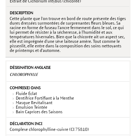
Extrait de Cichorium intybus (chicorée)
Cette plante que l'on trouve en bord de route présente des tiges
dures dressées surmontées de surprenantes fleurs bleues. Sa
racine en forme de fuseau l'ancre fermement dans le sol, ce qui
lui permet de résister à la sécheresse, à l'humidité et aux
températures hivernales. Bien que la chicorée ait un aspect sec,
elle est imprégnée d'une sève laiteuse amère. Tout comme le
pissenlit, elle entre dans la composition des soins nettoyants
de printemps et d'automne.
CHLOROPHYLLE
Fluide Éclat
Dentifrice Fortifiant à la Menthe
Masque Revitalisant
Émulsion Teintée
Bain Caprices des Saisons
Complexe chlorophylline-cuivre (CI 75810)