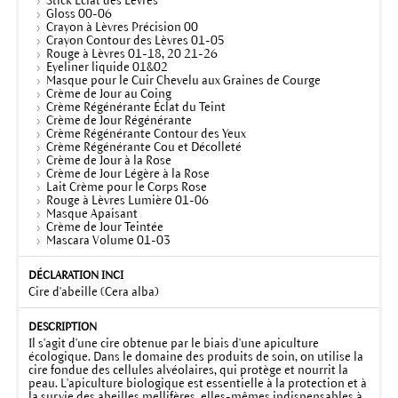
Stick Eclat des Lèvres
Gloss 00-06
Crayon à Lèvres Précision 00
Crayon Contour des Lèvres 01-05
Rouge à Lèvres 01-18, 20 21-26
Eyeliner liquide 01&02
Masque pour le Cuir Chevelu aux Graines de Courge
Crème de Jour au Coing
Crème Régénérante Éclat du Teint
Crème de Jour Régénérante
Crème Régénérante Contour des Yeux
Crème Régénérante Cou et Décolleté
Crème de Jour à la Rose
Crème de Jour Légère à la Rose
Lait Crème pour le Corps Rose
Rouge à Lèvres Lumière 01-06
Masque Apaisant
Crème de Jour Teintée
Mascara Volume 01-03
Cire d'abeille (Cera alba)
Il s'agit d'une cire obtenue par le biais d'une apiculture
écologique. Dans le domaine des produits de soin, on utilise la
cire fondue des cellules alvéolaires, qui protège et nourrit la
peau. L'apiculture biologique est essentielle à la protection et à
la survie des abeilles mellifères, elles-mêmes indispensables à