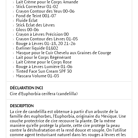
Lait Crème pour le Corps Amande
Stick Correcteur 01-02
Crayon Contour des Yeux 00-06
Fond de Teint 001-07
Fluide Éclat
Stick Eclat des Lèvres
Gloss 00-06
Crayon à Lèvres Précision 00
Crayon Contour des Lèvres 01-05
Rouge à Lèvres 01-18, 20 21-26
Eyeliner liquide 01&02
Masque pour le Cuir Chevelu aux Graines de Courge
Lait pour le Corps Régénérant
Lait Crème pour le Corps Rose
Rouge à Lèvres Lumière 01-06
Tinted Face Sun Cream SPF 30
Mascara Volume 01-03
Cire d'Euphorbia cerifera (candelilla)
La cire de candelilla est obtenue à partir d'un arbuste de la
famille des euphorbes, l'Euphorbia, originaire du Mexique. Une
couche protectrice de cire recouvre la plante. De la même
manière qu'elle protège la plante, cette cire protège la peau
contre la déshydratation et la rend douce et souple. On l'utilise
comme agent texturisant naturel dans les rouges à lèvres et les