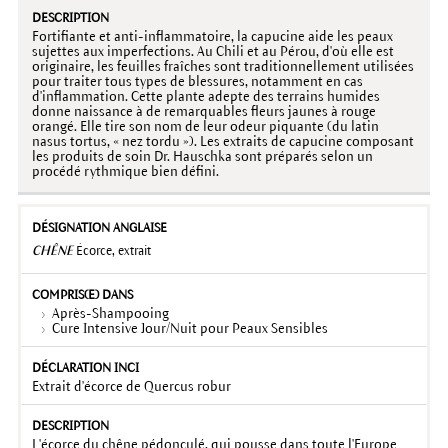
Fortifiante et anti-inflammatoire, la capucine aide les peaux
sujettes aux imperfections. Au Chili et au Pérou, d'où elle est
originaire, les feuilles fraîches sont traditionnellement utilisées
pour traiter tous types de blessures, notamment en cas
d'inflammation. Cette plante adepte des terrains humides
donne naissance à de remarquables fleurs jaunes à rouge
orangé. Elle tire son nom de leur odeur piquante (du latin
nasus tortus, « nez tordu »). Les extraits de capucine composant
les produits de soin Dr. Hauschka sont préparés selon un
procédé rythmique bien défini.
CHÊNE
Écorce, extrait
Après-Shampooing
Cure Intensive Jour/Nuit pour Peaux Sensibles
Extrait d'écorce de Quercus robur
L'écorce du chêne pédonculé, qui pousse dans toute l'Europe