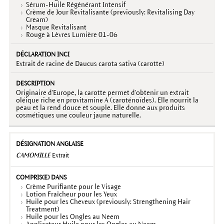
Sérum-Huile Régénérant Intensif
Crème de Jour Revitalisante (previously: Revitalising Day
Cream)
Masque Revitalisant
Rouge à Lèvres Lumière 01-06
Extrait de racine de Daucus carota sativa (carotte)
Originaire d'Europe, la carotte permet d'obtenir un extrait
oléique riche en provitamine A (caroténoïdes). Elle nourrit la
peau et la rend douce et souple. Elle donne aux produits
cosmétiques une couleur jaune naturelle.
CAMOMILLE
Extrait
Crème Purifiante pour le Visage
Lotion Fraîcheur pour les Yeux
Huile pour les Cheveux (previously: Strengthening Hair
Treatment)
Huile pour les Ongles au Neem