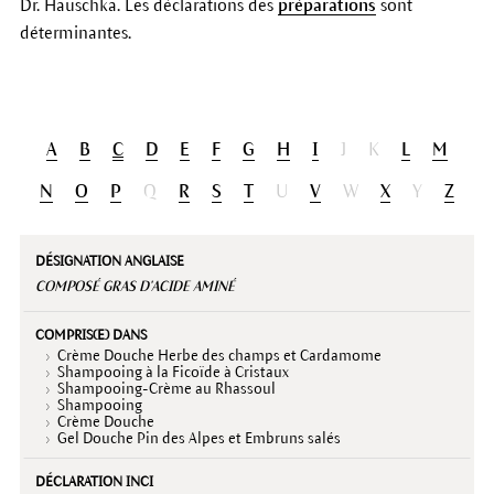
Dr. Hauschka. Les déclarations des
préparations
sont
déterminantes.
A
B
C
D
E
F
G
H
I
J
K
L
M
N
O
P
Q
R
S
T
U
V
W
X
Y
Z
Désignation
Compris(e)
Déclaration
Description
anglaise
dans
INCI
COMPOSÉ GRAS D'ACIDE AMINÉ
Crème Douche Herbe des champs et Cardamome
Shampooing à la Ficoïde à Cristaux
Shampooing-Crème au Rhassoul
Shampooing
Crème Douche
Gel Douche Pin des Alpes et Embruns salés