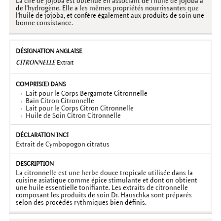
La cire de jojoba est obtenue en associant de l'huile de jojoba à
de l'hydrogène. Elle a les mêmes propriétés nourrissantes que
l'huile de jojoba, et confère également aux produits de soin une
bonne consistance.
CITRONNELLE
Extrait
Lait pour le Corps Bergamote Citronnelle
Bain Citron Citronnelle
Lait pour le Corps Citron Citronnelle
Huile de Soin Citron Citronnelle
Extrait de Cymbopogon citratus
La citronnelle est une herbe douce tropicale utilisée dans la
cuisine asiatique comme épice stimulante et dont on obtient
une huile essentielle tonifiante. Les extraits de citronnelle
composant les produits de soin Dr. Hauschka sont préparés
selon des procédés rythmiques bien définis.