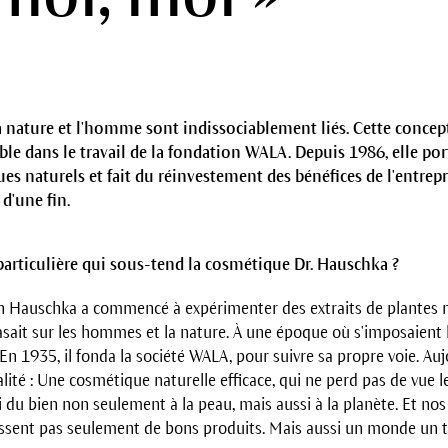
a nature et l'homme sont indissociablement liés. Cette concep
ble dans le travail de la fondation WALA. Depuis 1986, elle por
s naturels et fait du réinvestement des bénéfices de l'entrepr
d'une fin.
 particulière qui sous-tend la cosmétique Dr. Hauschka ?
h Hauschka a commencé à expérimenter des extraits de plantes méd
basait sur les hommes et la nature. À une époque où s'imposaient l
En 1935, il fonda la société WALA, pour suivre sa propre voie. Auj
té : Une cosmétique naturelle efficace, qui ne perd pas de vue les
i du bien non seulement à la peau, mais aussi à la planète. Et nos 
sissent pas seulement de bons produits. Mais aussi un monde un t