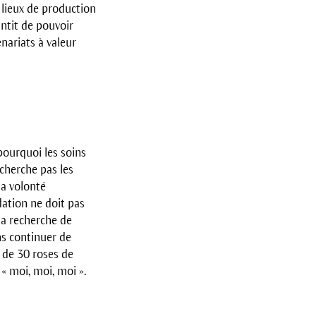
 lieux de production
antit de pouvoir
nariats à valeur
 pourquoi les soins
echerche pas les
la volonté
dation ne doit pas
la recherche de
ns continuer de
 de 30 roses de
« moi, moi, moi ».