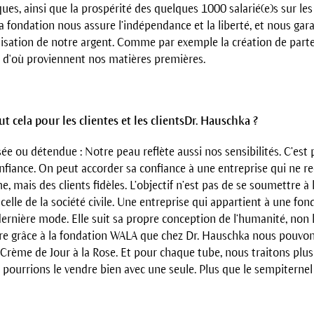
es, ainsi que la prospérité des quelques 1000 salarié(e)s sur les
a fondation nous assure l’indépendance et la liberté, et nous gar
ilisation de notre argent. Comme par exemple la création de parte
 d'où proviennent nos matières premières.
ut cela pour les clientes et les clientsDr. Hauschka ?
sée ou détendue : Notre peau reflète aussi nos sensibili­tés. C’est
nfiance. On peut accorder sa confiance à une entreprise qui ne r
e, mais des clients fidèles. L’objectif n’est pas de se soumettre à 
 celle de la société civile. Une entreprise qui appartient à une fon
 dernière mode. Elle suit sa propre conception de l’humanité, non 
tre grâce à la fondation WALA que chez Dr. Hauschka nous pouvo
Crème de Jour à la Rose. Et pour chaque tube, nous traitons plus
ourrions le vendre bien avec une seule. Plus que le sempiternel 