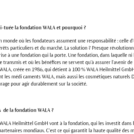
i-tuée la fondation WALA et pourquoi ?
un monde où les fondateurs assument une res­ponsabilité : celle d
êts particuliers et du marché. La solution ? Presque révolutionnai
ise à une fondation qui la porte. Une fondation, dans laquelle ni le
e transmis et où les bénéfices ne servent qu’à assurer l’avenir de l
n WALA, créée en 1986, qui détient à 100 % WALA Heilmittel GmbH
t les médi caments WALA, mais aussi les cosmétiques naturels Dr
rage pour agir durablement sur la société.
s de la fondation WALA ?
 WALA Heilmittel GmbH vont à la fondation, qui les investit dans
s partenaires mondiaux. C’est ce qui garantit la haute qualité des 