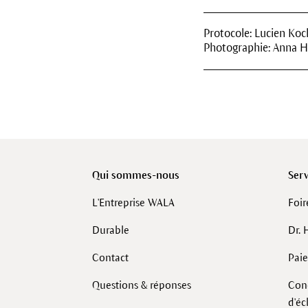
Protocole: Lucien Koc
Photographie: Anna H
Qui sommes-nous
Serv
L'Entreprise WALA
Foir
Durable
Dr. 
Contact
Pai
Questions & réponses
Cond
d'é