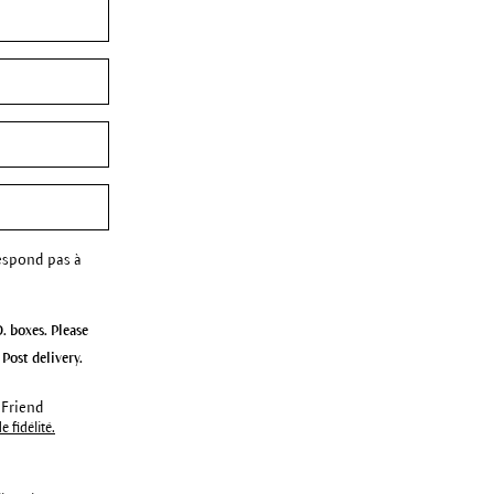
espond pas à
. boxes. Please
Post delivery.
 Friend
 fidélité.